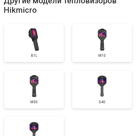
Другие модели тепловизоров
Hikmicro
B1L
M10
M30
G40