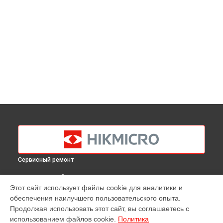
Сервисный ремонт
ВЫБЕРИ СВОЙ ГОРОД
Этот сайт использует файлы cookie для аналитики и
Прошивка тепловизора B20 Hikmicro в
Краснодаре
обеспечения наилучшего пользовательского опыта.
Прошивка тепловизора B20 Hikmicro в
Ростове-на-Дону
Продолжая использовать этот сайт, вы соглашаетесь с
Прошивка тепловизора B20 Hikmicro в
Нижнем Новгороде
использованием файлов cookie.
Политика