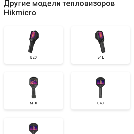
Другие модели тепловизоров
Hikmicro
B20
B1L
M10
G40