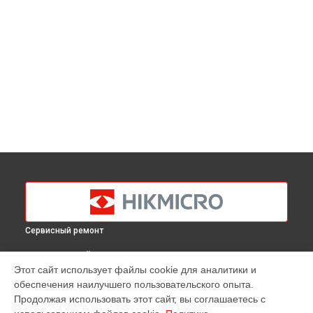
Сервисный ремонт
ВЫБЕРИ СВОЙ ГОРОД
Этот сайт использует файлы cookie для аналитики и
Замена USB порта тепловизора M30 Hikmicro в
обеспечения наилучшего пользовательского опыта.
Краснодаре
Продолжая использовать этот сайт, вы соглашаетесь с
Замена USB порта тепловизора M30 Hikmicro в
Ростове-