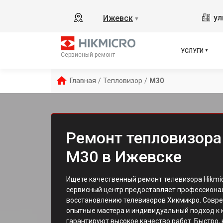
ул
Ижевск
▼
УСЛУГИ
Сервисный ремонт
Главная
/
Тепловизор
/
M30
Ремонт тепловизора
M30 в Ижевске
Ищете качественный ремонт телевизора Hikmi
сервисный центр предоставляет профессионал
восстановлению телевизоров Хикмикро. Совр
опытные мастера и индивидуальный подход к 
гарантируют высокое качество работ. Быстро,