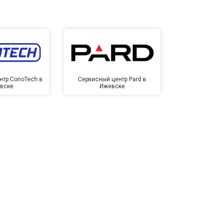
нтр ConoTech в
Сервисный центр Pard в
Сервисный ц
вске
Ижевске
Иже