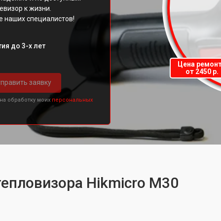
евизор к жизни.
е наших специалистов!
ия до 3-х лет
Цена ремон
от 2450 р.
править заявку
 на обработку моих
персональных
тепловизора Hikmicro M30