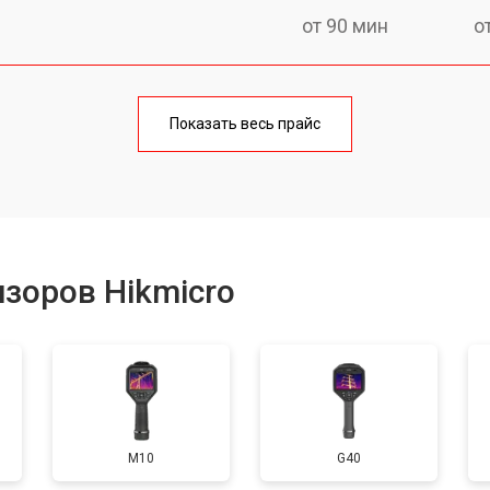
от 90 мин
о
от 160 мин
о
Показать весь прайс
от 60 мин
о
от 110 мин
о
зоров Hikmicro
M10
G40