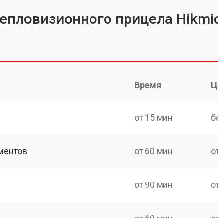
тепловизионного прицела Hikmi
Время
Ц
от 15 мин
б
ментов
от 60 мин
о
от 90 мин
о