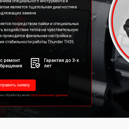
нием специального инструмента и
апом является тщательная диагностика
подлежащих замене.
ется посредством пайки и специальных
ь воздействие тепла на чувствительную
в проводится финальная настройка и
я стабильности работы Thunder TH35.
с ремонт
Гарантия до 3-х
обращения
лет
править заявку
 на обработку моих
персональных данных.