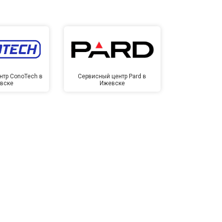
нтр ConoTech в
Сервисный центр Pard в
Сервисный ц
вске
Ижевске
Иже