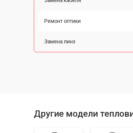
Замена кабеля
Ремонт оптики
Замена линз
Чистка оптической системы
Замена разъемов
Замена дисплея (экрана)
Другие модели теплови
Ремонт или замена детектора