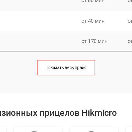
от 60 мин
о
от 40 мин
о
от 170 мин
о
от 70 мин
о
Показать весь прайс
от 90 мин
о
от 100 мин
о
зионных прицелов Hikmicro
от 60 мин
о