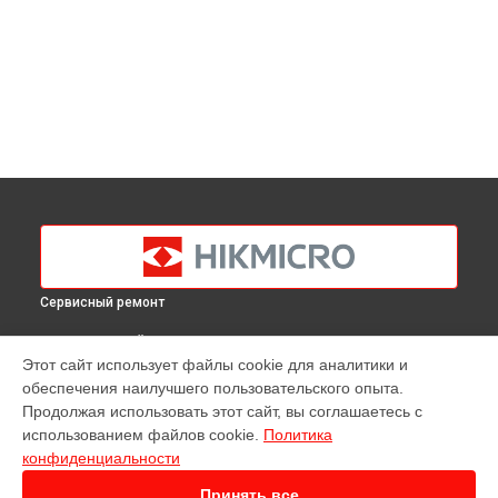
Сервисный ремонт
ВЫБЕРИ СВОЙ ГОРОД
Этот сайт использует файлы cookie для аналитики и
Ремонт тепловизионного прицела Thunder Pro TE25
обеспечения наилучшего пользовательского опыта.
Hikmicro в
Краснодаре
Продолжая использовать этот сайт, вы соглашаетесь с
Ремонт тепловизионного прицела Thunder Pro TE25
использованием файлов cookie.
Политика
Hikmicro в
Ростове-на-Дону
конфиденциальности
Ремонт тепловизионного прицела Thunder Pro TE25
Hikmicro в
Нижнем Новгороде
Принять все