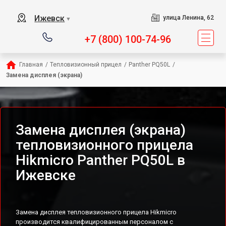
Ижевск
улица Ленина, 62
▼
+7 (800) 100-74-96
Главная
/
Тепловизионный прицел
/
Panther PQ50L
/
Замена дисплея (экрана)
Замена дисплея (экрана)
тепловизионного прицела
Hikmicro Panther PQ50L в
Ижевске
Замена дисплея тепловизионного прицела Hikmicro
производится квалифицированным персоналом с