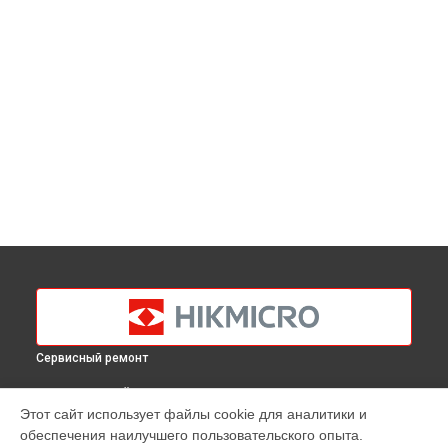
Сервисный ремонт
ВЫБЕРИ СВОЙ ГОРОД
Этот сайт использует файлы cookie для аналитики и
Ремонт платы управления (восстановление)
обеспечения наилучшего пользовательского опыта.
тепловизионного монокуляра Lynx Pro LH25 Hikmicro в