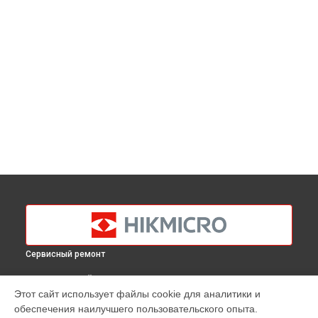
Сервисный ремонт
ВЫБЕРИ СВОЙ ГОРОД
Этот сайт использует файлы cookie для аналитики и
Ремонт платы управления (восстановление)
обеспечения наилучшего пользовательского опыта.
тепловизионного монокуляра Gryphon GQ50L Hikmicro в