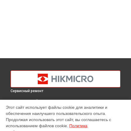
Сервисный ремонт
ВЫБЕРИ СВОЙ ГОРОД
Этот сайт использует файлы cookie для аналитики и
Ремонт оптики тепловизионного монокуляра Gryphon
обеспечения наилучшего пользовательского опыта.
GQ50L Hikmicro в
Краснодаре
Продолжая использовать этот сайт, вы соглашаетесь с
Ремонт оптики тепловизионного монокуляра Gryphon
использованием файлов cookie.
Политика
GQ50L Hikmicro в
Ростове-на-Дону