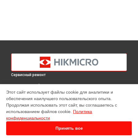
Сервисный ремонт
ВЫБЕРИ СВОЙ ГОРОД
Этот сайт использует файлы cookie для аналитики и
Ремонт тепловизионного монокуляра Gryphon GQ50L
обеспечения наилучшего пользовательского опыта.
Hikmicro в
Краснодаре
Продолжая использовать этот сайт, вы соглашаетесь с
Ремонт тепловизионного монокуляра Gryphon GQ50L
использованием файлов cookie.
Политика
Hikmicro в
Ростове-на-Дону
конфиденциальности
Ремонт тепловизионного монокуляра Gryphon GQ50L
Hikmicro в
Нижнем Новгороде
Принять все
Ремонт тепловизионного монокуляра Gryphon GQ50L