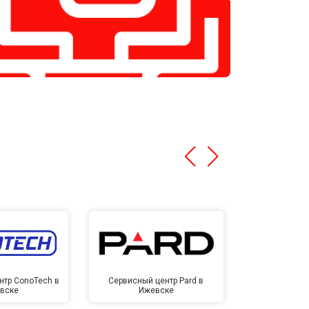
нтр ConoTech в
Сервисный центр Pard в
Сервисный ц
вске
Ижевске
Иже