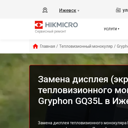
ул
Ижевск
▼
УСЛУГИ
Сервисный ремонт
Главная
/
Тепловизионный монокуляр
/
Gryph
Замена дисплея (экр
тепловизионного мо
Gryphon GQ35L в Иж
Замена дисплея тепловизионного монокуляра 