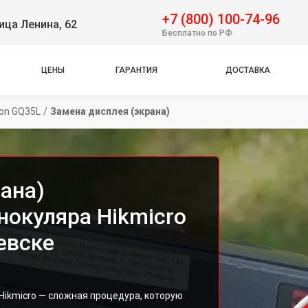
+7 (800) 100-74-96
ица Ленина, 62
Бесплатно по РФ
ЦЕНЫ
ГАРАНТИЯ
ДОСТАВКА
on GQ35L
/
Замена дисплея (экрана)
ана)
нокуляра Hikmicro
евске
Hikmicro — сложная процедура, которую