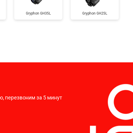
Gryphon GH35L
Gryphon GH25L
?
, перезвоним за 5 минут