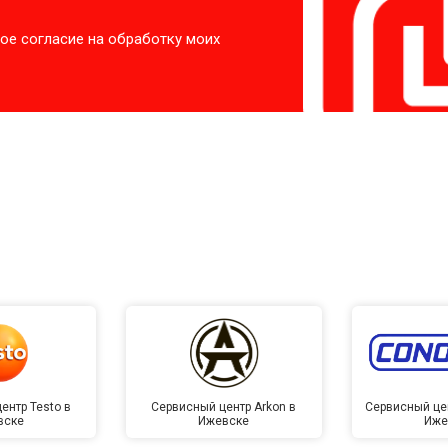
ое согласие на обработку моих
ентр Testo в
Сервисный центр Arkon в
Сервисный це
вске
Ижевске
Иже