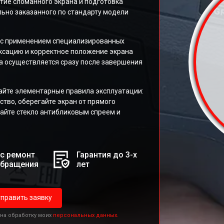
тие сломанного экрана и подготовка
льно заказанного по стандарту модели
, с применением специализированных
сацию и корректное положение экрана
та осуществляется сразу после завершения
айте элементарные правила эксплуатации:
ство, оберегайте экран от прямого
айте стекло антибликовым спреем и
с ремонт
Гарантия до 3-х
обращения
лет
править заявку
 на обработку моих
персональных данных.