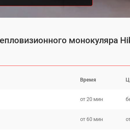
тепловизионного монокуляра Hi
Время
Ц
от 20 мин
б
от 60 мин
о