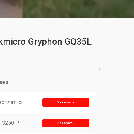
kmicro Gryphon GQ35L
ена
есплатно
Заказать
т 3250 ₽
Заказать