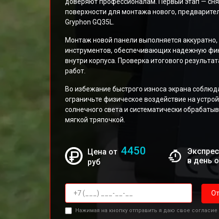
доверяют профессионалам. Первый этап — сня
поверхности для монтажа нового, предварите
Gryphon GQ35L.
Монтаж новой панели выполняется аккуратно
инструментов, обеспечивающих надежную фик
внутри корпуса. Проверка итогового результа
работ.
Во избежание быстрого износа экрана соблюд
ограничьте физическое воздействие на устрой
солнечного света и систематически обрабатыв
мягкой тряпочкой.
4450
Экспрес
Цена от
в день 
руб
От
Нажимая на кнопку отправить я даю свое согласие