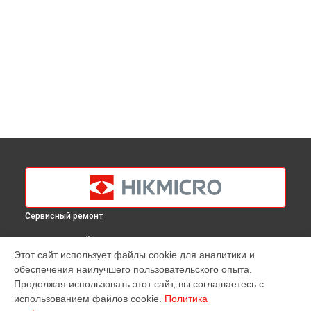
Сервисный ремонт
ВЫБЕРИ СВОЙ ГОРОД
Этот сайт использует файлы cookie для аналитики и
Ремонт оптики тепловизионного монокуляра Gryphon
обеспечения наилучшего пользовательского опыта.
GQ35 Hikmicro в
Краснодаре
Продолжая использовать этот сайт, вы соглашаетесь с
Ремонт оптики тепловизионного монокуляра Gryphon
использованием файлов cookie.
Политика
GQ35 Hikmicro в
Ростове-на-Дону