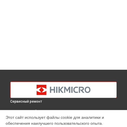
Сервисный ремонт
ВЫБЕРИ СВОЙ ГОРОД
Этот сайт использует файлы cookie для аналитики и
Ремонт платы управления (восстановление)
обеспечения наилучшего пользовательского опыта.
тепловизионного монокуляра Gryphon GH35L Hikmicro в