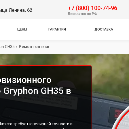
+7 (800) 100-74-96
ица Ленина, 62
Бесплатно по РФ
ЦЕНЫ
ГАРАНТИЯ
ДОСТАВКА
on GH35
/
Ремонт оптики
овизионного
 Gryphon GH35 в
kmicro требует ювелирной точности и