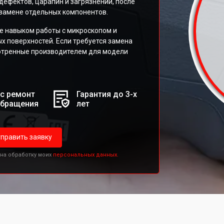
дефектов, царапин и загрязнений, после
 замене отдельных компонентов.
 навыком работы с микроскопом и
х поверхностей. Если требуется замена
мотренные производителем для модели
с ремонт
Гарантия до 3-х
обращения
лет
править заявку
 на обработку моих
персональных данных.