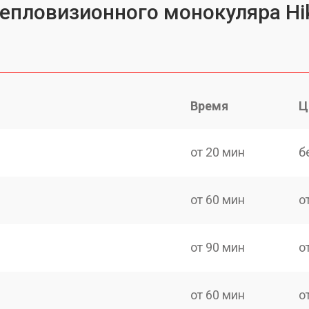
тепловизионного монокуляра Hi
Время
Ц
от 20 мин
б
от 60 мин
о
от 90 мин
о
от 60 мин
о