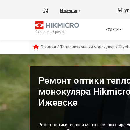
ул
Ижевск
▼
УСЛУГИ
Сервисный ремонт
Главная
/
Тепловизионный монокуляр
/
Gryph
Ремонт оптики тепл
монокуляра Hikmicro
Ижевске
Ремонт оптики тепловизионного монокуляра Hi