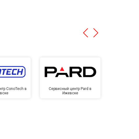
нтр ConoTech в
Сервисный центр Pard в
Сервисный ц
вске
Ижевске
Иже