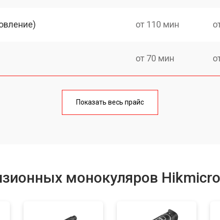
овление)
от 110 мин
о
от 70 мин
о
от 80 мин
о
Показать весь прайс
от 60 мин
о
от 80 мин
о
изионных монокуляров Hikmicr