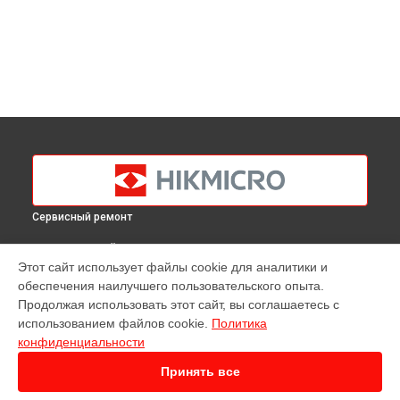
Сервисный ремонт
ВЫБЕРИ СВОЙ ГОРОД
Этот сайт использует файлы cookie для аналитики и
Ремонт тепловизионного монокуляра Gryphon GH35
обеспечения наилучшего пользовательского опыта.
Hikmicro в
Краснодаре
Продолжая использовать этот сайт, вы соглашаетесь с
Ремонт тепловизионного монокуляра Gryphon GH35
использованием файлов cookie.
Политика
Hikmicro в
Ростове-на-Дону
конфиденциальности
Ремонт тепловизионного монокуляра Gryphon GH35
Hikmicro в
Нижнем Новгороде
Принять все
Ремонт тепловизионного монокуляра Gryphon GH35