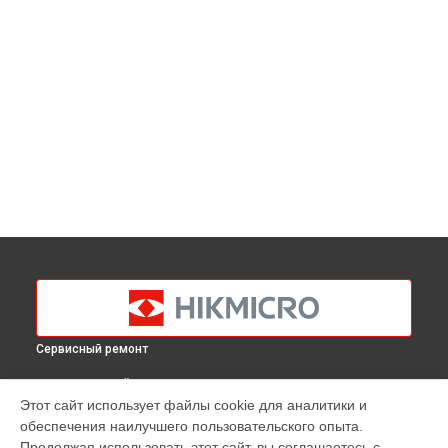
Сервисный ремонт
ВЫБЕРИ СВОЙ ГОРОД
Этот сайт использует файлы cookie для аналитики и
Замена USB порта тепловизионного монокуляра Gryphon
обеспечения наилучшего пользовательского опыта.
GH25L Hikmicro в
Краснодаре
Продолжая использовать этот сайт, вы соглашаетесь с